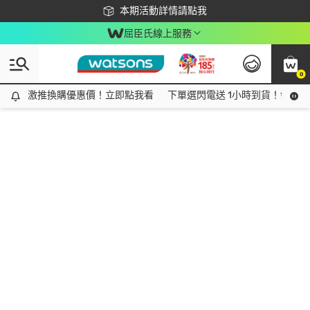
下載app最高回饋$350
本期活動詳情請點我
屈臣氏線上服務
0
激推換購優惠價！立即點我看
激推換購優惠價！立即點我看
下單選閃電送 1小時到貨！領神券