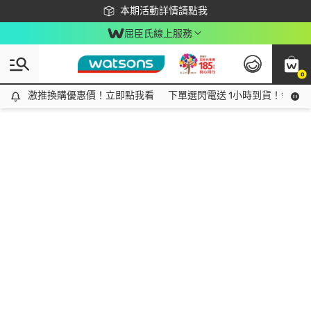
下載app最高回饋$350
本期活動詳情請點我
屈臣氏線上服務
0
激推換購優惠價！立即點我看
激推換購優惠價！立即點我看
下單選閃電送 1小時到貨！領神券