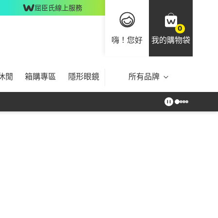
屈臣氏線上服務
0
嗨！您好
我的購物袋
休閒
箱購專區
隱形眼鏡
所有品牌