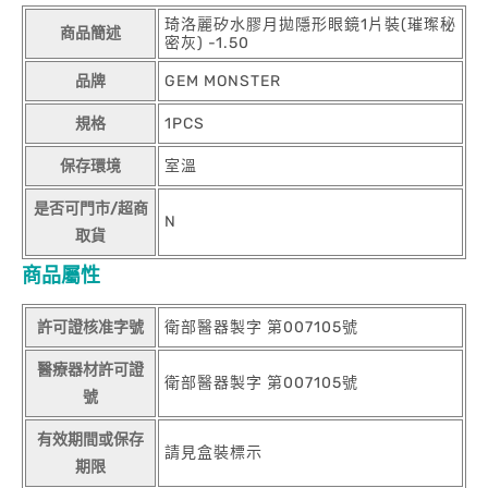
琦洛麗矽水膠月拋隱形眼鏡1片裝(璀璨秘
商品簡述
密灰) -1.50
品牌
GEM MONSTER
規格
1PCS
保存環境
室溫
是否可門市/超商
N
取貨
商品屬性
許可證核准字號
衛部醫器製字 第007105號
醫療器材許可證
衛部醫器製字 第007105號
號
有效期間或保存
請見盒裝標示
期限