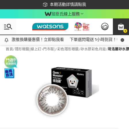
下載app最高回饋$350
本期活動詳情請點我
屈臣氏線上服務
0
激推換購優惠價！立即點我看
激推換購優惠價！立即點我看
下單選閃電送 1小時到貨！領神券
首頁
/
隱形眼鏡[線上訂>門市取]
/
彩色隱形眼鏡
/
矽水膠彩色月拋
/
琦洛麗矽水膠