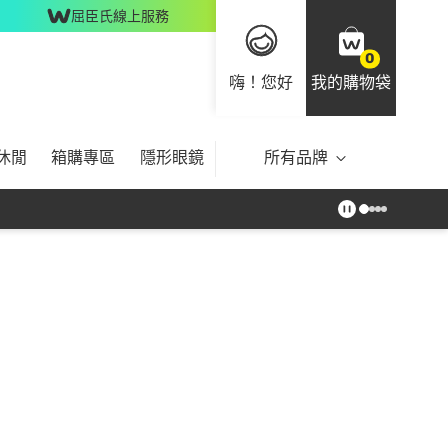
屈臣氏線上服務
0
嗨！您好
我的購物袋
休閒
箱購專區
隱形眼鏡
所有品牌