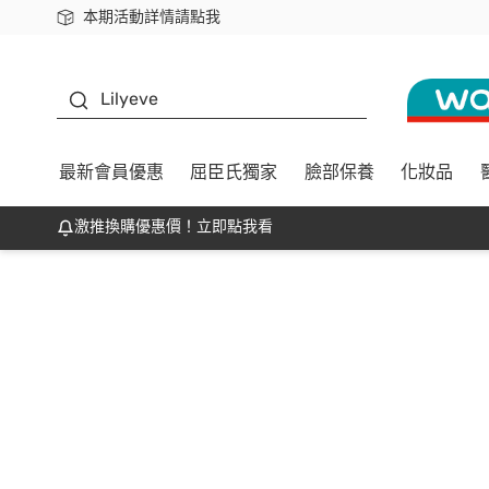
本期活動詳情請點我
下載app最高回饋$350
K beauty
Lilyeve
最新會員優惠
屈臣氏獨家
臉部保養
化妝品
激推換購優惠價！立即點我看