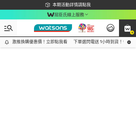
下載app最高回饋$350
本期活動詳情請點我
屈臣氏線上服務
0
激推換購優惠價！立即點我看
激推換購優惠價！立即點我看
下單選閃電送 1小時到貨！領神券