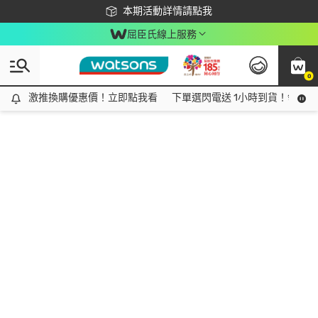
下載app最高回饋$350
本期活動詳情請點我
屈臣氏線上服務
0
激推換購優惠價！立即點我看
激推換購優惠價！立即點我看
下單選閃電送 1小時到貨！領神券