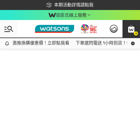
下載app最高回饋$350
本期活動詳情請點我
屈臣氏線上服務
0
激推換購優惠價！立即點我看
激推換購優惠價！立即點我看
下單選閃電送 1小時到貨！領神券