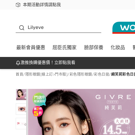
本期活動詳情請點我
下載app最高回饋$350
K beauty
Lilyeve
最新會員優惠
屈臣氏獨家
臉部保養
化妝品
激推換購優惠價！立即點我看
首頁
/
隱形眼鏡[線上訂>門市取]
/
彩色隱形眼鏡
/
彩色日拋
/
綺芙莉彩色日拋