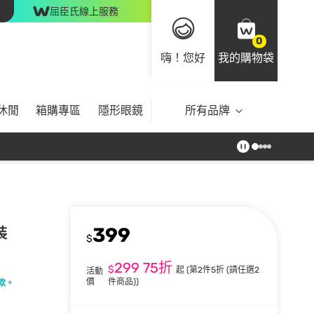
屈臣氏線上服務
0
嗨！您好
我的購物袋
休閒
箱購專區
隱形眼鏡
所有品牌
399
裝
$
299
75折
$
起
(第2件5折 (請任選2
活動
價
件商品))
款。