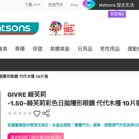
Watsons 屈氏生活
下載 APP
查詢門市
Blog
新登場!!
醫美
專櫃
保健
美體美髮
日用品
男性用品
運動
隱形眼鏡 代代木槿 10片裝
GIVRE 綺芙莉
-1.50-綺芙莉彩色日拋隱形眼鏡 代代木槿 10片
依據醫療器材管理法規定，本產品僅限「實體門市」銷售，請選擇門市取貨與付
第2件5折 (請任選2件商品)