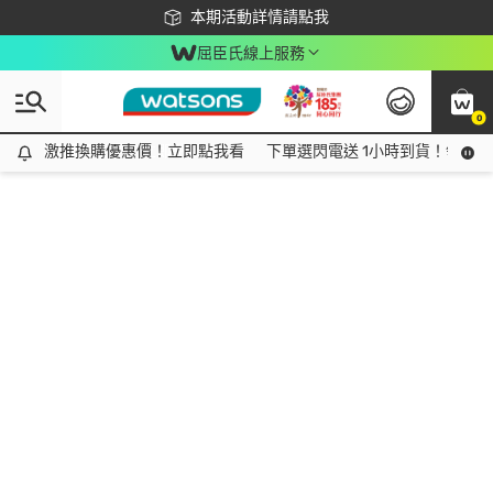
下載app最高回饋$350
本期活動詳情請點我
屈臣氏線上服務
0
激推換購優惠價！立即點我看
激推換購優惠價！立即點我看
下單選閃電送 1小時到貨！領神券