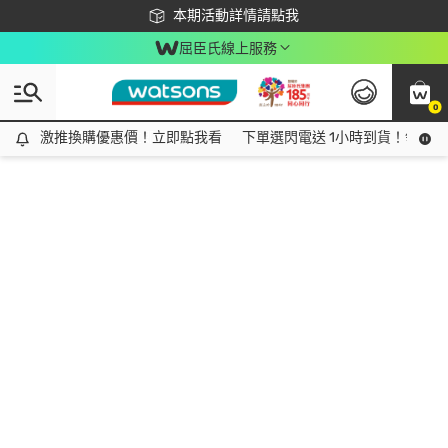
下載app最高回饋$350
本期活動詳情請點我
屈臣氏線上服務
0
激推換購優惠價！立即點我看
激推換購優惠價！立即點我看
下單選閃電送 1小時到貨！領神券