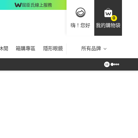
屈臣氏線上服務
0
嗨！您好
我的購物袋
休閒
箱購專區
隱形眼鏡
所有品牌