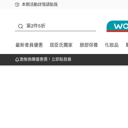
本期活動詳情請點我
下載app最高回饋$350
善存
第2件5折
最新會員優惠
屈臣氏獨家
臉部保養
化妝品
激推換購優惠價！立即點我看