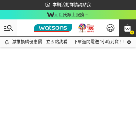
下載app最高回饋$350
本期活動詳情請點我
屈臣氏線上服務
0
激推換購優惠價！立即點我看
激推換購優惠價！立即點我看
下單選閃電送 1小時到貨！領神券