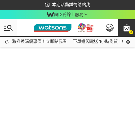
下載app最高回饋$350
本期活動詳情請點我
屈臣氏線上服務
0
激推換購優惠價！立即點我看
激推換購優惠價！立即點我看
下單選閃電送 1小時到貨！領神券