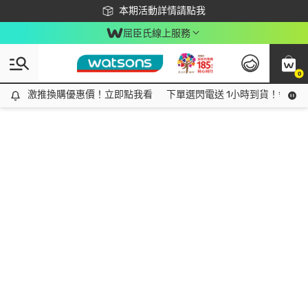
下載app最高回饋$350
本期活動詳情請點我
屈臣氏線上服務
0
激推換購優惠價！立即點我看
激推換購優惠價！立即點我看
下單選閃電送 1小時到貨！領神券