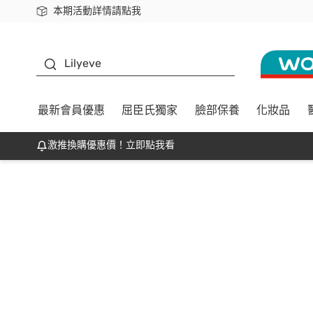
本期活動詳情請點我
下載app最高回饋$350
K beauty
Lilyeve
最新會員優惠
屈臣氏獨家
臉部保養
化妝品
激推換購優惠價！立即點我看