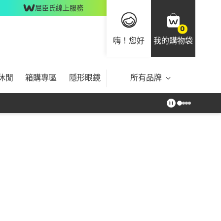
屈臣氏線上服務
0
嗨！您好
我的購物袋
休閒
箱購專區
隱形眼鏡
所有品牌