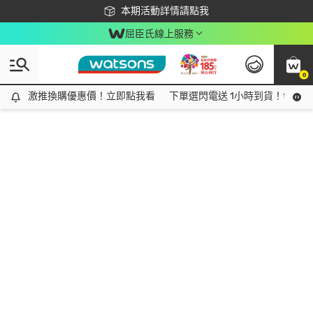
下載app最高回饋$350
本期活動詳情請點我
屈臣氏線上服務
0
激推換購優惠價！立即點我看
激推換購優惠價！立即點我看
下單選閃電送 1小時到貨！領神券