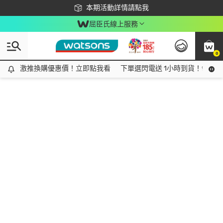
下載app最高回饋$350
本期活動詳情請點我
屈臣氏線上服務
0
激推換購優惠價！立即點我看
激推換購優惠價！立即點我看
下單選閃電送 1小時到貨！領神券