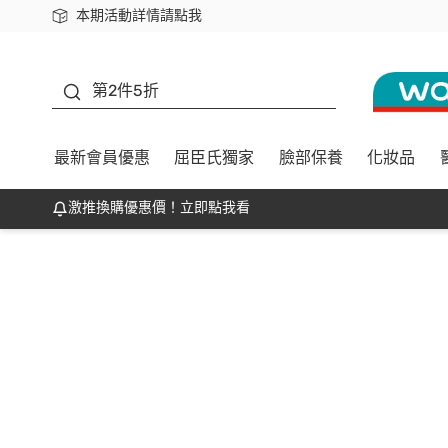
本期活動詳情請點我
下載app最高回饋$350
善存
第2件5折
最新會員優惠
屈臣氏獨家
臉部保養
化妝品
激推換購優惠價！立即點我看