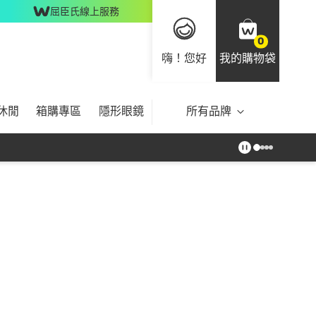
屈臣氏線上服務
0
嗨！您好
我的購物袋
休閒
箱購專區
隱形眼鏡
所有品牌