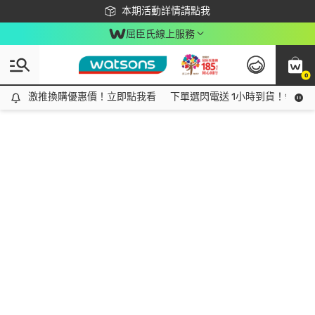
下載app最高回饋$350
本期活動詳情請點我
屈臣氏線上服務
0
激推換購優惠價！立即點我看
激推換購優惠價！立即點我看
下單選閃電送 1小時到貨！領神券