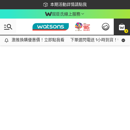
下載app最高回饋$350
本期活動詳情請點我
屈臣氏線上服務
0
激推換購優惠價！立即點我看
激推換購優惠價！立即點我看
下單選閃電送 1小時到貨！領神券