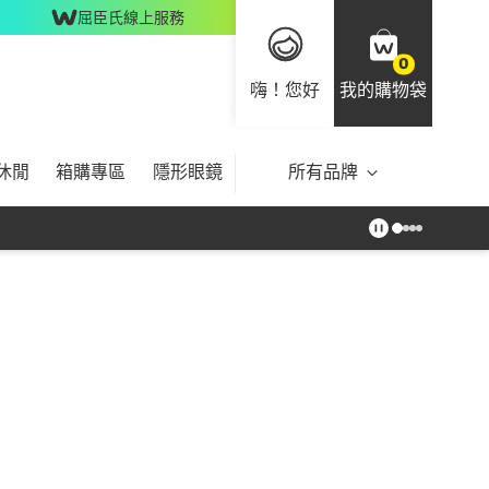
屈臣氏線上服務
0
嗨！您好
我的購物袋
休閒
箱購專區
隱形眼鏡
所有品牌