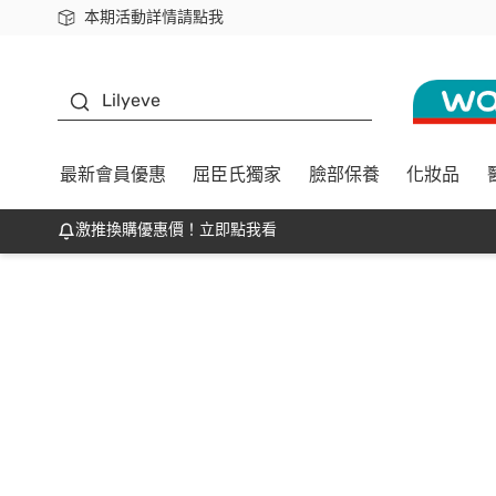
本期活動詳情請點我
下載app最高回饋$350
K beauty
Lilyeve
最新會員優惠
屈臣氏獨家
臉部保養
化妝品
激推換購優惠價！立即點我看