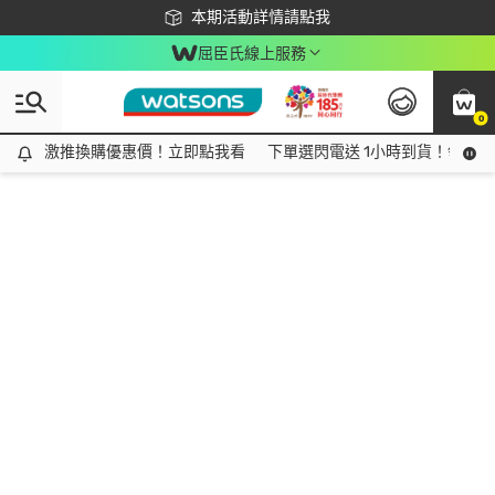
下載app最高回饋$350
本期活動詳情請點我
屈臣氏線上服務
0
激推換購優惠價！立即點我看
激推換購優惠價！立即點我看
下單選閃電送 1小時到貨！領神券