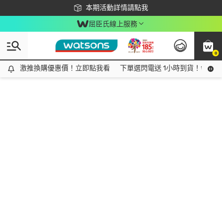
下載app最高回饋$350
本期活動詳情請點我
屈臣氏線上服務
0
激推換購優惠價！立即點我看
激推換購優惠價！立即點我看
下單選閃電送 1小時到貨！領神券