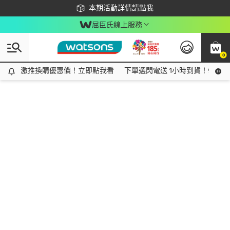
下載app最高回饋$350
本期活動詳情請點我
屈臣氏線上服務
0
激推換購優惠價！立即點我看
激推換購優惠價！立即點我看
下單選閃電送 1小時到貨！領神券