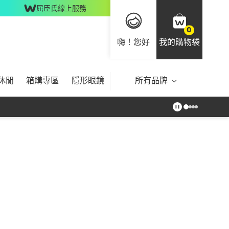
屈臣氏線上服務
0
嗨！您好
我的購物袋
休閒
箱購專區
隱形眼鏡
所有品牌