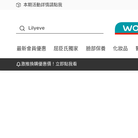
本期活動詳情請點我
下載app最高回饋$350
K beauty
Lilyeve
最新會員優惠
屈臣氏獨家
臉部保養
化妝品
激推換購優惠價！立即點我看