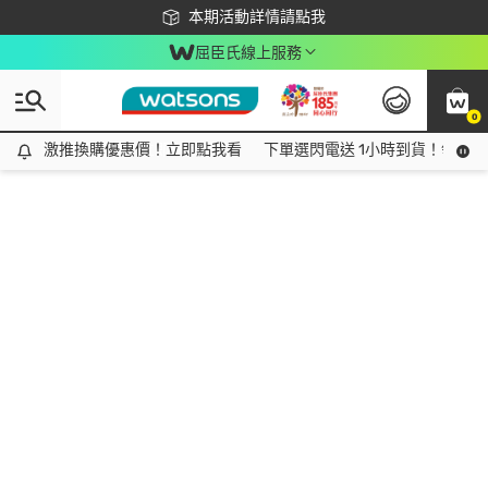
下載app最高回饋$350
本期活動詳情請點我
屈臣氏線上服務
0
激推換購優惠價！立即點我看
激推換購優惠價！立即點我看
下單選閃電送 1小時到貨！領神券