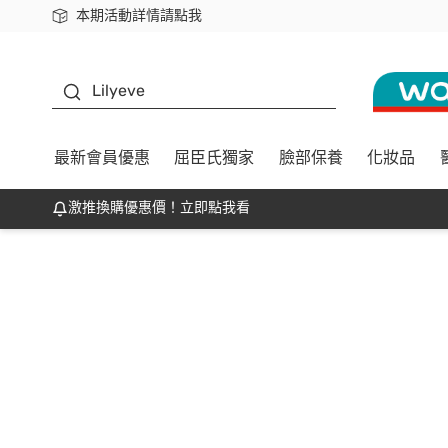
本期活動詳情請點我
下載app最高回饋$350
K beauty
Lilyeve
最新會員優惠
屈臣氏獨家
臉部保養
化妝品
激推換購優惠價！立即點我看