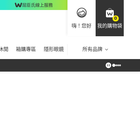
屈臣氏線上服務
0
嗨！您好
我的購物袋
休閒
箱購專區
隱形眼鏡
所有品牌