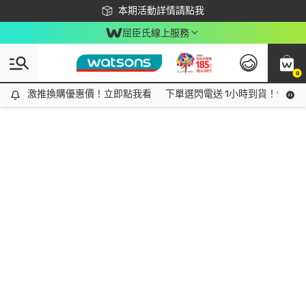
下載app最高回饋$350
本期活動詳情請點我
屈臣氏線上服務
0
激推換購優惠價！立即點我看
激推換購優惠價！立即點我看
下單選閃電送 1小時到貨！領神券