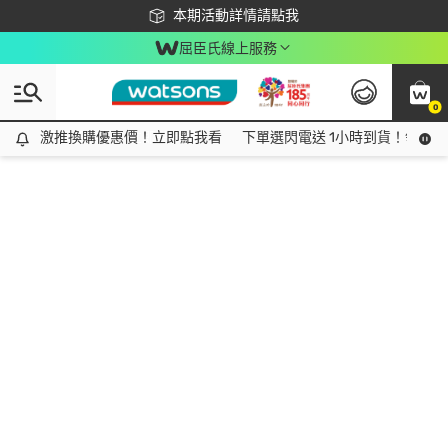
下載app最高回饋$350
本期活動詳情請點我
屈臣氏線上服務
0
激推換購優惠價！立即點我看
激推換購優惠價！立即點我看
下單選閃電送 1小時到貨！領神券