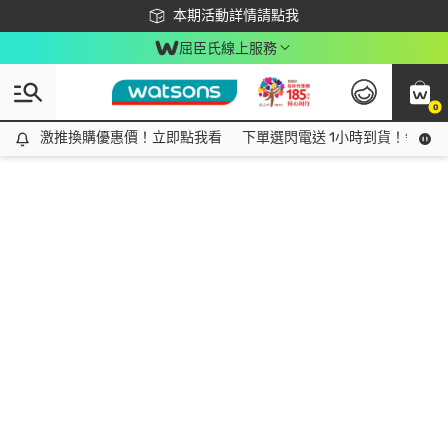
下載app最高回饋$350
本期活動詳情請點我
屈臣氏線上服務
0
激推換購優惠價！立即點我看
激推換購優惠價！立即點我看
下單選閃電送 1小時到貨！領神券