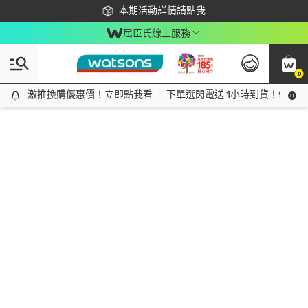
下載app最高回饋$350
本期活動詳情請點我
屈臣氏線上服務
0
激推換購優惠價！立即點我看
激推換購優惠價！立即點我看
下單選閃電送 1小時到貨！領神券