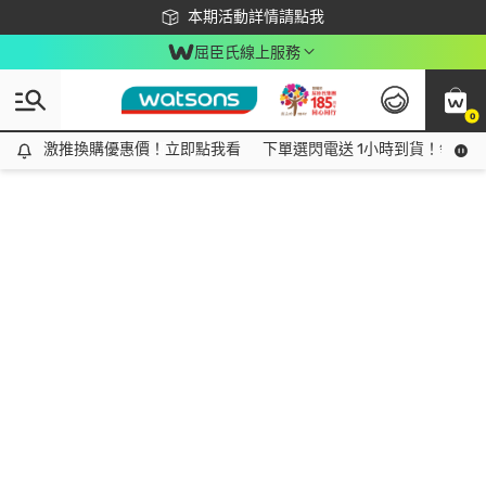
下載app最高回饋$350
本期活動詳情請點我
屈臣氏線上服務
0
激推換購優惠價！立即點我看
激推換購優惠價！立即點我看
下單選閃電送 1小時到貨！領神券