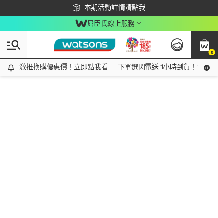
下載app最高回饋$350
本期活動詳情請點我
屈臣氏線上服務
0
激推換購優惠價！立即點我看
激推換購優惠價！立即點我看
下單選閃電送 1小時到貨！領神券