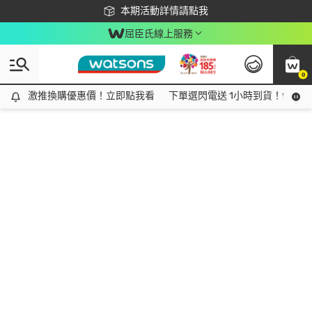
下載app最高回饋$350
本期活動詳情請點我
屈臣氏線上服務
0
激推換購優惠價！立即點我看
激推換購優惠價！立即點我看
下單選閃電送 1小時到貨！領神券