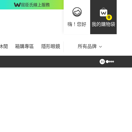
屈臣氏線上服務
0
嗨！您好
我的購物袋
休閒
箱購專區
隱形眼鏡
所有品牌