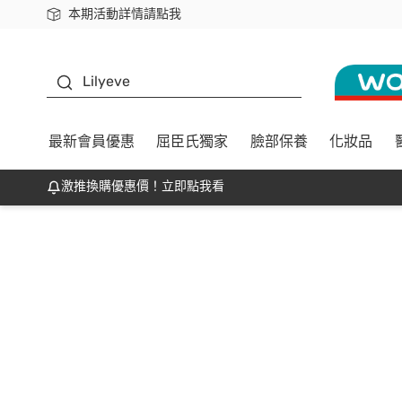
本期活動詳情請點我
下載app最高回饋$350
K beauty
Lilyeve
最新會員優惠
屈臣氏獨家
臉部保養
化妝品
激推換購優惠價！立即點我看