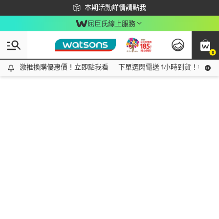
下載app最高回饋$350
本期活動詳情請點我
屈臣氏線上服務
0
激推換購優惠價！立即點我看
激推換購優惠價！立即點我看
下單選閃電送 1小時到貨！領神券