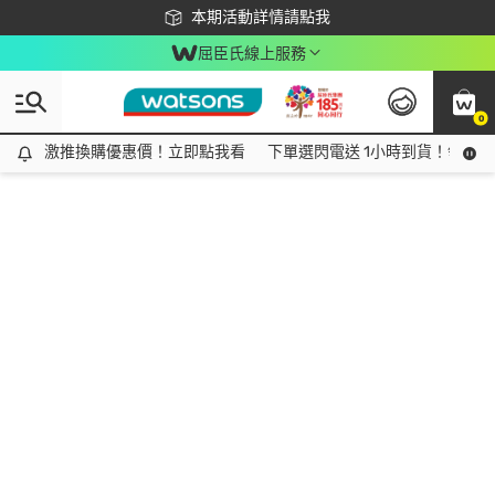
下載app最高回饋$350
本期活動詳情請點我
屈臣氏線上服務
0
激推換購優惠價！立即點我看
激推換購優惠價！立即點我看
下單選閃電送 1小時到貨！領神券