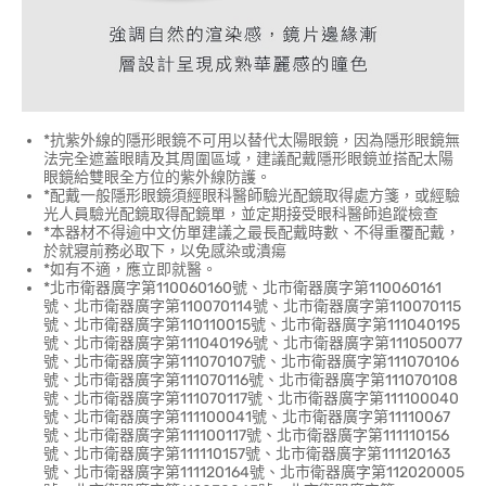
*抗紫外線的隱形眼鏡不可用以替代太陽眼鏡，因為隱形眼鏡無
法完全遮蓋眼睛及其周圍區域，建議配戴隱形眼鏡並搭配太陽
眼鏡給雙眼全方位的紫外線防護。
*配戴一般隱形眼鏡須經眼科醫師驗光配鏡取得處方箋，或經驗
光人員驗光配鏡取得配鏡單，並定期接受眼科醫師追蹤檢查
*本器材不得逾中文仿單建議之最長配戴時數、不得重覆配戴，
於就寢前務必取下，以免感染或潰瘍
*如有不適，應立即就醫。
*北市衛器廣字第110060160號、北市衛器廣字第110060161
號、北市衛器廣字第110070114號、北市衛器廣字第110070115
號、北市衛器廣字第110110015號、北市衛器廣字第111040195
號、北市衛器廣字第111040196號、北市衛器廣字第111050077
號、北市衛器廣字第111070107號、北市衛器廣字第111070106
號、北市衛器廣字第111070116號、北市衛器廣字第111070108
號、北市衛器廣字第111070117號、北市衛器廣字第111100040
號、北市衛器廣字第111100041號、北市衛器廣字第11110067
號、北市衛器廣字第111100117號、北市衛器廣字第111110156
號、北市衛器廣字第111110157號、北市衛器廣字第111120163
號、北市衛器廣字第111120164號、北市衛器廣字第112020005