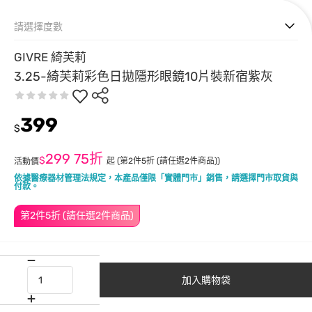
請選擇度數
GIVRE 綺芙莉
3.25-綺芙莉彩色日拋隱形眼鏡10片裝新宿紫灰
399
$
299
75折
$
起
(第2件5折 (請任選2件商品))
活動價
依據醫療器材管理法規定，本產品僅限「實體門市」銷售，請選擇門市取貨與
付款。
第2件5折 (請任選2件商品)
加入購物袋