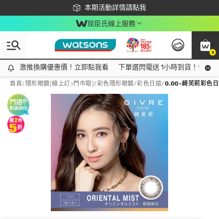
下載app最高回饋$350
本期活動詳情請點我
屈臣氏線上服務
0
激推換購優惠價！立即點我看
激推換購優惠價！立即點我看
下單選閃電送 1小時到貨！領神券
首頁
/
隱形眼鏡[線上訂>門市取]
/
彩色隱形眼鏡
/
彩色日拋
/
0.00-綺芙莉彩色