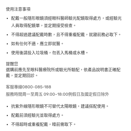
使用注意事項
配戴一般隱形眼鏡須經眼科醫師驗光配鏡取得處方，或經驗光
人員取得配鏡單，並定期接受檢查。
不得超過建議配戴時數，且不得重複配戴，就寢前務必取下。
如有任何不適，應立即就醫。
使用後請投入垃圾桶，勿丟入馬桶或水槽。
提醒您
選購前應先至眼科醫療院所或驗光所驗配，依產品說明書正確配
戴，並定期回診。
客服專線0800-085-188
服務時間周一至周五 09:00~18:00例假日及國定假日除外
抗紫外線隱形眼鏡不可替代太陽眼鏡，建議搭配使用。
配戴前須經驗光並取得處方。
不得超時或重複配戴，睡前需取下。