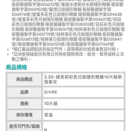
衛部醫器製字第006232號/蜜緹水透氧矽水膠隱形眼鏡 衛部醫
器製字第006952號/優潤日拋隱形眼鏡 衛部醫器製字第
006976號/媞蜜多彩色日拋隱形眼鏡 衛部醫器製字第004638
號/媞蜜多彩色月拋隱形眼鏡 衛部醫器製字第004637號/目荻
彩色日拋隱形眼鏡 衛部醫器製字第008005號/目荻彩色月拋隱
形眼鏡 衛部醫器製字第008007號/純粹美彩色日拋隱形眼鏡 衛
部醫器製字第005779號/純粹美彩色月拋隱形眼鏡 衛部醫器製
字第006873號/純粹美日拋隱形眼鏡 衛部醫器製字第005841
號/衛部醫器製字第006125號/衛部醫器製字第007469號
*預訂產品將配送到指定門市，請現場拆封檢查後取貨付款。
*亞洲安視達股份有限公司保有隨時修改、取消、暫停或終止活
動之權利。
商品規格
3.25-綺芙莉彩色日拋隱形眼鏡10片裝新
商品簡述
宿紫灰
品牌
GIVRE
規格
10片裝
保存環境
室溫
是否可門市/超商
N