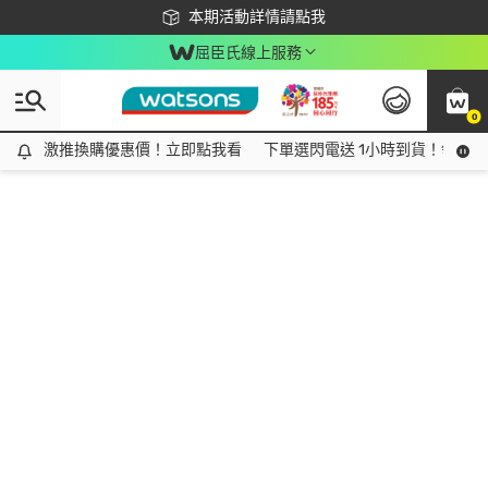
下載app最高回饋$350
本期活動詳情請點我
屈臣氏線上服務
0
激推換購優惠價！立即點我看
激推換購優惠價！立即點我看
下單選閃電送 1小時到貨！領神券