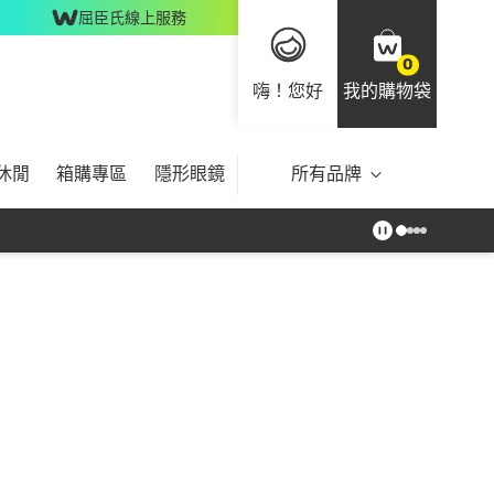
屈臣氏線上服務
0
嗨！您好
我的購物袋
休閒
箱購專區
隱形眼鏡
所有品牌