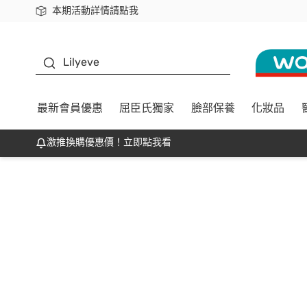
本期活動詳情請點我
下載app最高回饋$350
K beauty
Lilyeve
最新會員優惠
屈臣氏獨家
臉部保養
化妝品
激推換購優惠價！立即點我看