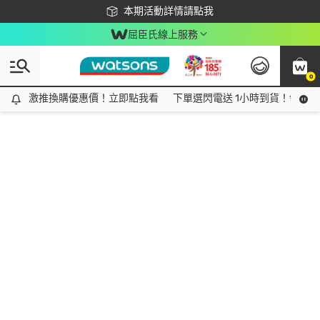
下載app最高回饋$350
本期活動詳情請點我
屈臣氏線上服務
0
激推換購優惠價！立即點我看
激推換購優惠價！立即點我看
下單選閃電送 1小時到貨！領神券