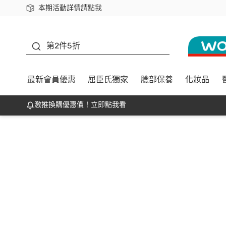
本期活動詳情請點我
下載app最高回饋$350
善存
第2件5折
最新會員優惠
屈臣氏獨家
臉部保養
化妝品
激推換購優惠價！立即點我看