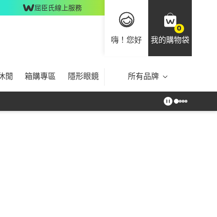
屈臣氏線上服務
0
嗨！您好
我的購物袋
休閒
箱購專區
隱形眼鏡
所有品牌