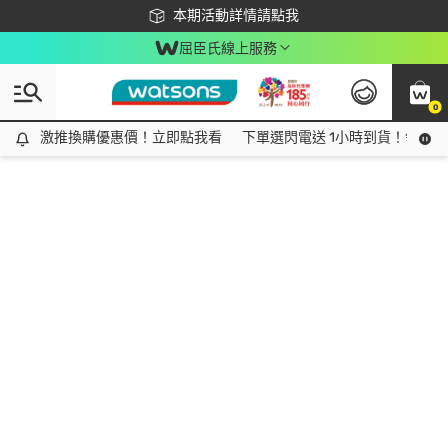
下載app最高回饋$350
本期活動詳情請點我
屈臣氏線上服務
0
激推換購優惠價！立即點我看
激推換購優惠價！立即點我看
下單選閃電送 1小時到貨！領神券