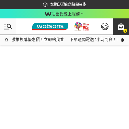
下載app最高回饋$350
本期活動詳情請點我
屈臣氏線上服務
0
激推換購優惠價！立即點我看
激推換購優惠價！立即點我看
下單選閃電送 1小時到貨！領神券