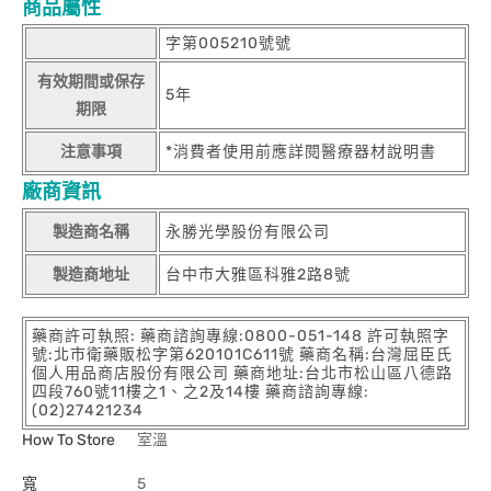
商品屬性
字第005210號號
有效期間或保存
5年
期限
注意事項
*消費者使用前應詳閱醫療器材說明書
廠商資訊
製造商名稱
永勝光學股份有限公司
製造商地址
台中市大雅區科雅2路8號
藥商許可執照: 藥商諮詢專線:0800-051-148 許可執照字
號:北市衛藥販松字第620101C611號 藥商名稱:台灣屈臣氏
個人用品商店股份有限公司 藥商地址:台北市松山區八德路
四段760號11樓之1、之2及14樓 藥商諮詢專線:
(02)27421234
How To Store
室溫
寬
5