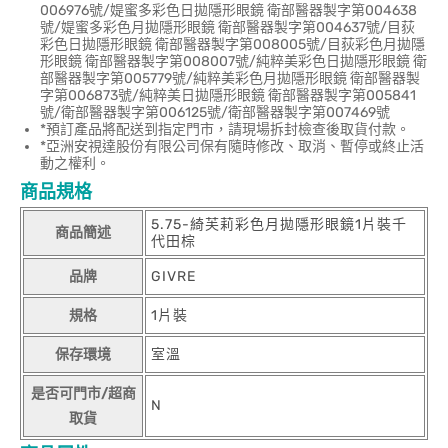
006976號/媞蜜多彩色日拋隱形眼鏡 衛部醫器製字第004638
號/媞蜜多彩色月拋隱形眼鏡 衛部醫器製字第004637號/目荻
彩色日拋隱形眼鏡 衛部醫器製字第008005號/目荻彩色月拋隱
形眼鏡 衛部醫器製字第008007號/純粹美彩色日拋隱形眼鏡 衛
部醫器製字第005779號/純粹美彩色月拋隱形眼鏡 衛部醫器製
字第006873號/純粹美日拋隱形眼鏡 衛部醫器製字第005841
號/衛部醫器製字第006125號/衛部醫器製字第007469號
*預訂產品將配送到指定門市，請現場拆封檢查後取貨付款。
*亞洲安視達股份有限公司保有隨時修改、取消、暫停或終止活
動之權利。
商品規格
5.75-綺芙莉彩色月拋隱形眼鏡1片裝千
商品簡述
代田棕
品牌
GIVRE
規格
1片裝
保存環境
室溫
是否可門市/超商
N
取貨