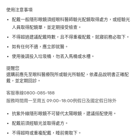
使用注意事項
配戴一般隱形眼鏡須經眼科醫師驗光配鏡取得處方，或經驗光
人員取得配鏡單，並定期接受檢查。
不得超過建議配戴時數，且不得重複配戴，就寢前務必取下。
如有任何不適，應立即就醫。
使用後請投入垃圾桶，勿丟入馬桶或水槽。
提醒您
選購前應先至眼科醫療院所或驗光所驗配，依產品說明書正確配
戴，並定期回診。
客服專線0800-085-188
服務時間周一至周五 09:00~18:00例假日及國定假日除外
抗紫外線隱形眼鏡不可替代太陽眼鏡，建議搭配使用。
配戴前須經驗光並取得處方。
不得超時或重複配戴，睡前需取下。