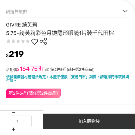
請選擇度數
GIVRE 綺芙莉
5.75-綺芙莉彩色月拋隱形眼鏡1片裝千代田棕
219
$
164
75折
$
起
(第2件5折 (請任選2件商品))
活動價
依據醫療器材管理法規定，本產品僅限「實體門市」銷售，請選擇門市取貨與
付款。
第2件5折 (請任選2件商品)
加入購物袋