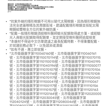
*抗紫外線的隱形眼鏡不可用以替代太陽眼鏡，因為隱形眼鏡無
法完全遮蓋眼睛及其周圍區域，建議配戴隱形眼鏡並搭配太陽
眼鏡給雙眼全方位的紫外線防護。
*配戴一般隱形眼鏡須經眼科醫師驗光配鏡取得處方箋，或經驗
光人員驗光配鏡取得配鏡單，並定期接受眼科醫師追蹤檢查
*本器材不得逾中文仿單建議之最長配戴時數、不得重覆配戴，
於就寢前務必取下，以免感染或潰瘍
*如有不適，應立即就醫。
*北市衛器廣字第110060160號、北市衛器廣字第110060161
號、北市衛器廣字第110070114號、北市衛器廣字第110070115
號、北市衛器廣字第110110015號、北市衛器廣字第111040195
號、北市衛器廣字第111040196號、北市衛器廣字第111050077
號、北市衛器廣字第111070107號、北市衛器廣字第111070106
號、北市衛器廣字第111070116號、北市衛器廣字第111070108
號、北市衛器廣字第111070117號、北市衛器廣字第111100040
號、北市衛器廣字第111100041號、北市衛器廣字第11110067
號、北市衛器廣字第111100117號、北市衛器廣字第111110156
號、北市衛器廣字第111110157號、北市衛器廣字第111120163
號、北市衛器廣字第111120164號、北市衛器廣字第112020005
號、北市衛器廣字第112030045號、北市衛器廣字第
112040124號、北市衛器廣字第112080046號、北市衛器廣字
第112080027號、北市衛器廣字第112110250號、北市衛器廣