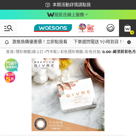
下載app最高回饋$350
本期活動詳情請點我
屈臣氏線上服務
0
激推換購優惠價！立即點我看
激推換購優惠價！立即點我看
下單選閃電送 1小時到貨！領神券
首頁
/
隱形眼鏡[線上訂>門市取]
/
彩色隱形眼鏡
/
彩色月拋
/
0.00-綺芙莉彩色