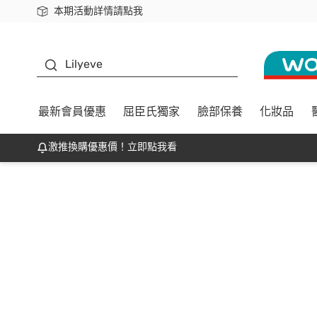
本期活動詳情請點我
下載app最高回饋$350
K beauty
Lilyeve
最新會員優惠
屈臣氏獨家
臉部保養
化妝品
激推換購優惠價！立即點我看