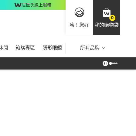
屈臣氏線上服務
0
嗨！您好
我的購物袋
休閒
箱購專區
隱形眼鏡
所有品牌