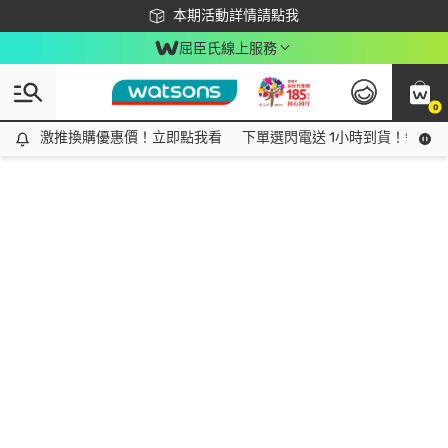
下載app最高回饋$350
本期活動詳情請點我
屈臣氏線上服務
0
激推換購優惠價！立即點我看
激推換購優惠價！立即點我看
下單選閃電送 1小時到貨！領神券