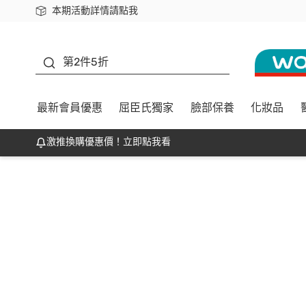
本期活動詳情請點我
下載app最高回饋$350
善存
第2件5折
最新會員優惠
屈臣氏獨家
臉部保養
化妝品
激推換購優惠價！立即點我看