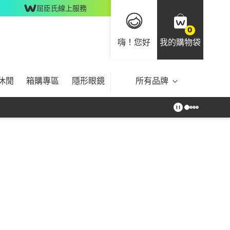
屈臣氏線上服務
0
嗨！您好
我的購物袋
休閒
箱購專區
隱形眼鏡
所有品牌