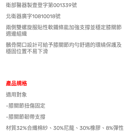
衛部醫器製壹登字第001339號
北衛器廣字10810018號
兩側雙螺旋服貼性軟鐵條能加強支撐並穩定膝關節
週邊組織
髕骨開口設計可給予膝關節均勻舒適的環繞保護及
穩固位置不易下滑
產品規格
適用對象
-膝關節扭傷固定
-膝關節韌帶支撐
材質32%合纖棉紗、30%尼龍、30%橡膠、8%彈性