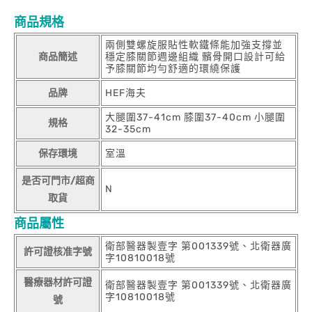
商品規格
兩側雙螺旋服貼性軟鐵條能加強支撐並
商品簡述
穩定膝關節週邊組織 髕骨開口設計可給
予膝關節均勻舒適的環繞保護
品牌
HEF海夫
大腿圍37-41cm 膝圍37-40cm 小腿圍
規格
32-35cm
保存環境
室溫
是否可門市/超商
N
取貨
商品屬性
衛部醫器製壹字 第001339號、北衛器廣
許可證核准字號
字10810018號
醫療器材許可證
衛部醫器製壹字 第001339號、北衛器廣
字10810018號
號