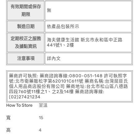
有效期間或保存
無
期限
製造日期
依產品包裝所示
定期校正之服務
海夫健康生活館 新北市永和區中正路
441號1、2樓
及據點資訊
注意事項
詳內文
藥商許可執照: 藥商諮詢專線:0800-051-148 許可執照字
號:北市衛藥販松字第620101C611號 藥商名稱:台灣屈臣氏
個人用品商店股份有限公司 藥商地址:台北市松山區八德路
四段760號11樓之1、之2及14樓 藥商諮詢專線:
(02)27421234
How To Store
室溫
寬
15
高
4