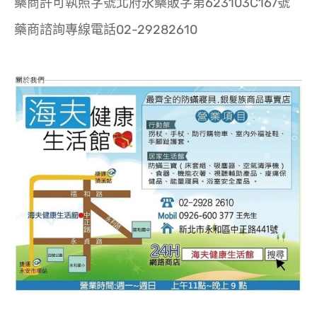
藥商許可執照字號北府永藥販字第623103C167號
藥商諮詢專線電話02-29282610