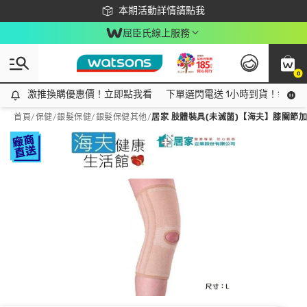
下載app最高回饋$350
本期活動詳情請點我
屈臣氏線上服務
0
激推換購優惠價！立即點我看
激推換購優惠價！立即點我看
下單選閃電送 1小時到貨！領神券
首頁
/
保健
/
銀髮保健
/
銀髮保健其他
/
居家 肢體裝具(未滅菌)【海夫】膝關節加強型